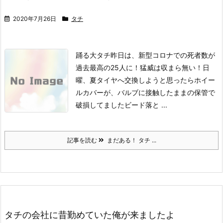
2020年7月26日
タチ
踊る大タチ
昨日は、新型コロナでの死者数が
過去最高の25人に！猛威は収まら無い！
日
曜、夏タイヤへ交換しようと思ったら
ホイー
ルカバーが、バルブに接触したままの保管で
破損してました
ビード落と ...
記事を読む
まだある！ タチ ...
タチの会社に昔勤めていた俺が来ましたよ