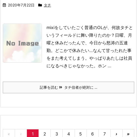
2020年7月22日
タチ
mixiをしていたごく普通のOLが、何故タチと
いうフィールドに舞い降りたのか？日曜、月
曜と休みだったんで、今日から怒涛の五連
勤。
どこかで休みたい…なんて甘ったれた事
をまた考えてしまう。やっぱりあたしは社員
になるべきじゃなかった。ホン ...
記事を読む
タチ信者が絶対に ...
«
‹
1
2
3
4
5
6
7
›
»