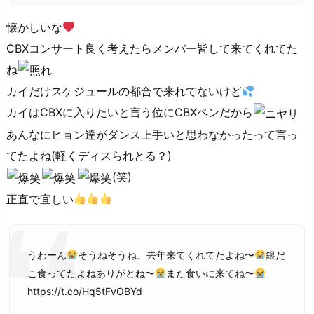
懐かしいな
CBXコンサート良く考えたらメンバー皆して来てくれてた
ね
カイだけスケジュールの都合で来れてないけど
カイはCBXに入りたいと言う位にCBXペンだから
あんなにヒョン達がダンス上手いと思わなかったって言っ
てたよね(軽くディスられとる？)
(笑)
正直で宜しい
うわーん
そうねそうね、去年来てくれてたよね〜
銀だ
こ食ってたよねありがとね〜
また食いに来てね〜
https://t.co/Hq5tFvOBYd