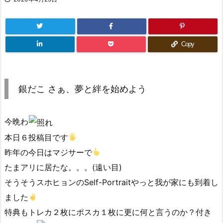
Copy
銀だこ さぁ、夢と絆を始めよう
今晩わ
本日６投稿目です
昨年の今日はマジサーで
たまアリに居たな。。。(遠い目)
そうそうスホヒョンのSelf-Portraitやっと我が家にも到着し
ました
特典もトレカ２枚にポスカ１枚に更に何と言うのか？付き