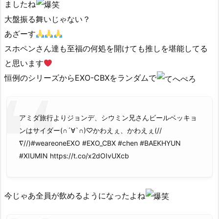
ましたね
大盤振る舞いじゃない？
あざーす
スホペンさん達も至福の何処を開けても推しを堪能してる
と思います
恒例のシリーズからEXO-CBXをランダムで
アミダ旅行よりジョンデ、シウミン兄さんビールベッキョ
ンはサイダー(∩´∀`∩)♡かわえぇ、かわえぇ(//
∇//)#weareoneEXO #EXO_CBX #chen #BAEKHYUN
#XIUMIN https://t.co/x2dOIvUXcb
今じゃあ全員が飲めるようになったよね