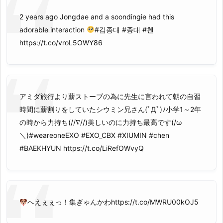
2 years ago Jongdae and a soondingie had this
adorable interaction
#김종대 #종대 #첸
https://t.co/vroL5OWY86
アミダ旅行より薪ストーブの為に先生に言われて朝の自習
時間に薪割りをしていたシウミン兄さん(ﾟДﾟ)ﾉ小学1～2年
の時から力持ち(//∇//)美しいのに力持ち最高です(/ω
＼)#weareoneEXO #EXO_CBX #XIUMIN #chen
#BAEKHYUN https://t.co/LiRefOWvyQ
へえぇぇっ！集ぎゃんかわhttps://t.co/MWRU00kOJ5