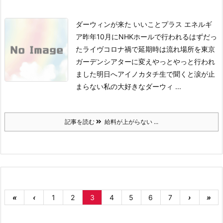
ダーウィンが来た いいことプラス エネルギ
ア昨年10月にNHKホールで行われるはずだっ
たライヴコロナ禍で延期時は流れ場所を東京
ガーデンシアターに変えやっとやっと行われ
ました
明日へアイノカタチ生で聞くと涙が止
まらない私の大好きなダーウィ ...
記事を読む
給料が上がらない ...
«
‹
1
2
3
4
5
6
7
›
»