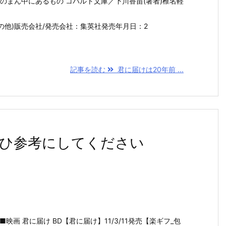
自分のまん中にあるもの コバルト文庫／下川香苗(著者)椎名軽
その他)販売会社/発売会社：集英社発売年月日：2
記事を読む
君に届けは20年前 ...
ひ参考にしてください
y■映画 君に届け BD【君に届け】11/3/11発売【楽ギフ_包