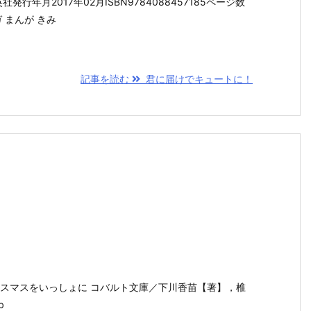
発行年月2017年02月ISBN9784088457185ページ数
 まんが きみ
記事を読む
君に届けでキュートに！
 クリスマスをいっしょに コバルト文庫／下川香苗【著】，椎
b