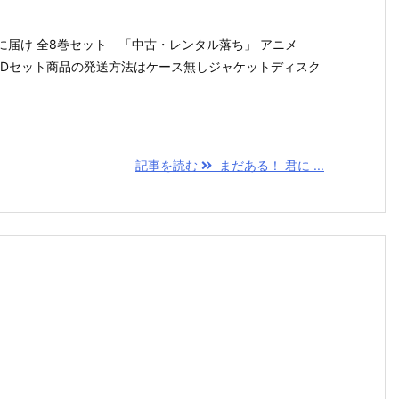
D■君に届け 全8巻セット 「中古・レンタル落ち」 アニメ
/BDセット商品の発送方法はケース無しジャケットディスク
記事を読む
まだある！ 君に ...