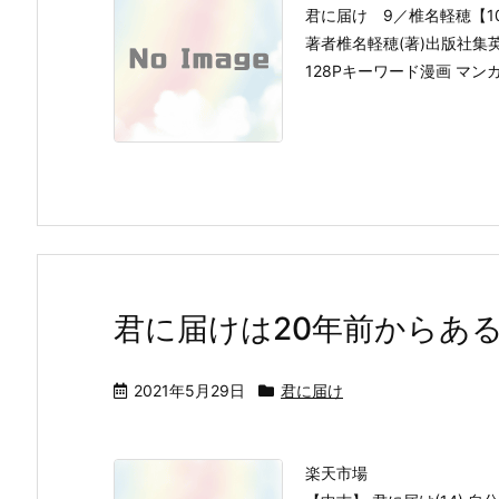
君に届け 9／椎名軽穂【1
著者椎名軽穂(著)出版社集英社
128Pキーワード漫画 マン
君に届けは20年前からあ
2021年5月29日
君に届け
楽天市場