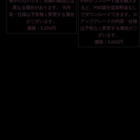
PS4ダウンロード版を購入す
発中のものです。実際の製品とは
の内容・仕様は予告な
明書に記載されているメーカー
そう言って
く変更する場合がござ
ると、PS5版を追加料金なし
異なる場合があります。 ※内
います。
でダウンロードできます。※
容・仕様は予告無く変更する場合
サポートにご連絡ください。・
NEWSが見せてくれた世界は
価格：3,062円
アップグレードの内容・仕様
がございます。
在庫のない商品の納期について
3人になっても変わらず
は予告なく変更する場合がご
価格：3,150円
在庫がない商品（「入荷次第出
むしろ進化し続けていて
ざいます。
価格：3,062円
荷」と表示）は1週間程度商品
そこは変わらず
荷までお待ちいただく場合があ
困難に立ち向かう姿は
ります。・予約商品について但
すこぶるカッコ良くて
し、発売日4日前までのご注文
愛でいっぱいだった。
の場合。（一部地域を除く）新
信じてついてきて良かった！
作（未発売商品）につきまして
そんなこんなで
は、発売日の4日以上前にご予
NEWSへの想いでいっぱいだわ！
約をいただきました場合は、原
(≧∇≦)
則として発売日当日のお届けに
↑
なります。（一部商品を除
急にまとめる‪w
く） 詳しくはこちらお客様よ
端折りすぎだろ‪w