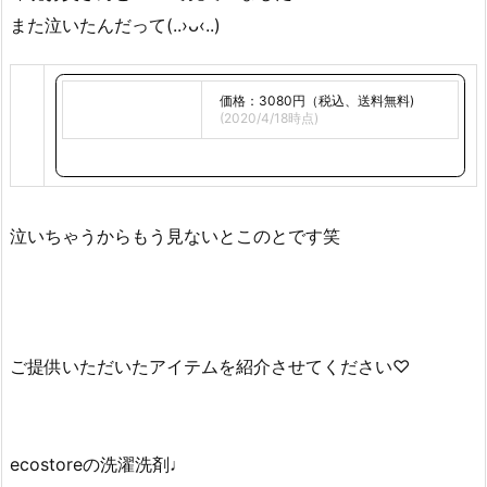
また泣いたんだって(..›ᴗ‹..)
価格：3080円（税込、送料無料)
(2020/4/18時点)
泣いちゃうからもう見ないとこのとです
笑
ご提供いただいたアイテムを紹介させてください♡
ecostoreの洗濯洗剤♩