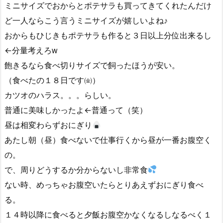
ミニサイズでおからとポテサラも買ってきてくれたんだけ
ど一人ならこう言うミニサイズが嬉しいよね♪
おからもひじきもポテサラも作ると３日以上分位出来るし
←分量考えろᴡ
飽きるなら食べ切りサイズで飼ったほうが安い。
（食べたの１８日です㈮）
カツオのハラス。。。らしい。
普通に美味しかったよ←普通って（笑）
昼は相変わらずおにぎり
あたし朝（昼）食べないで仕事行くから昼が一番お腹空く
の。
で、周りどうするか分からないし非常食
ない時、めっちゃお腹空いたらとりあえずおにぎり食べ
る。
１４時以降に食べると夕飯お腹空かなくなるしなるべく１