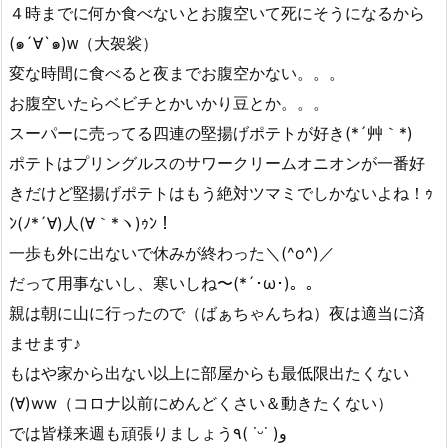
４時までに何か食べないとお腹空いて死にそうになるから
(๑´∀`๑)ᴡ（大袈裟）
変な時間に食べると夜までお腹空かない。。。
お腹空いたらベビチとかいかり豆とか。。。
スーパーに売ってる四連の堅揚げポテトが好き(*´艸｀*)
ポテトはプリングルスのサワークリームオニオンが一番好
きだけど堅揚げポテトはもう絶対ツマミでしかないよね！ｩ
ﾝ(ﾉ*´∀)人(∀｀*ヽ)ｩﾝ！
一歩も外に出ないで休みが終わった＼(^o^)／
だって用事ないし、寒いしね〜(*´･ω･)。。
親は朝に山に行ったので（ばぁちゃんちね）夜は適当に済
ませます♪
もはや家から出ない以上に部屋からも最低限出たくない
(∀)ww（コロナ以前にめんどくさい＆動きたくない）
では皆様来週も頑張りましょう٩( ˙ᵕ˙ )و