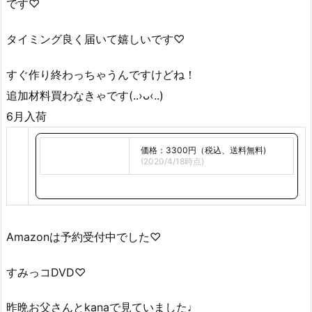
です♡
タイミング良く届いて嬉しいです♡
すぐ作り終わっちゃうんですけどね！
追加材料買わなきゃです(..›ᴗ‹..)
6月入荷
価格：3300円（税込、送料無料)
(2020/4/18時点)
Amazonは予約受付中でした♡
すみっコDVD♡
昨晩お父さんとkanaで見ていました♩