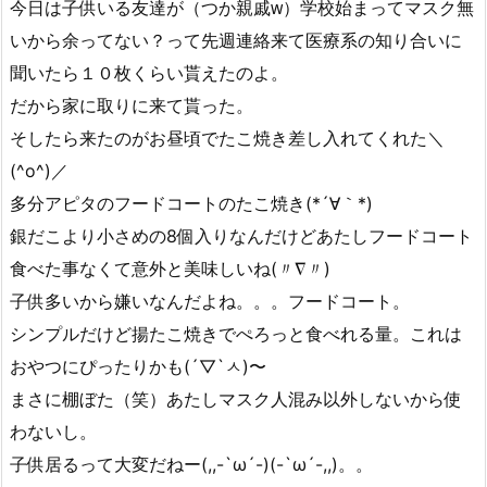
今日は子供いる友達が（つか親戚ᴡ）学校始まってマスク無
いから余ってない？って先週連絡来て医療系の知り合いに
聞いたら１０枚くらい貰えたのよ。
だから家に取りに来て貰った。
そしたら来たのがお昼頃でたこ焼き差し入れてくれた＼
(^o^)／
多分アピタのフードコートのたこ焼き(*´∀｀*)
銀だこより小さめの8個入りなんだけどあたしフードコート
食べた事なくて意外と美味しいね(〃∇〃)
子供多いから嫌いなんだよね。。。フードコート。
シンプルだけど揚たこ焼きでぺろっと食べれる量。これは
おやつにぴったりかも(´▽`ㅅ)〜
まさに棚ぼた（笑）あたしマスク人混み以外しないから使
わないし。
子供居るって大変だねー(,,-`ω´-)(-`ω´-,,)。。