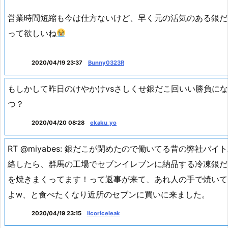
営業時間短縮も今は仕方ないけど、早く元の活気のある銀だ
って欲しいね
2020/04/19 23:37
Bunny0323R
もしかして昨日のけやかけvsさしくせ銀だこ回いい勝負に
つ？
2020/04/20 08:28
ekaku_yo
RT @miyabes: 銀だこが閉めたので働いてる昔の弊社バイ
絡したら、群馬の工場でセブンイレブンに納品する冷凍銀だ
を焼きまくってます！って返事が来て、あれ人の手で焼いて
よw、と食べたくなり近所のセブンに買いに来ました。
2020/04/19 23:15
licoriceleak