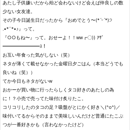
あたし子供嫌いだから殆ど会わないけど会えば仲良しの数
少ない女友達。
その子今日誕生日だったから『おめでとう〜(*ˊᵕˋ*)੭
.•*¨*•♪』って。
『○○もね〜』って。おせーよ！！ᴡᴡ┏〇)) ｱｻﾞ
━━━━━━━━ｽ！
お互い年食った気がしない（笑）
ネタが薄くて載せなかった金曜日夕ごはん（本当どうでも
良いね（笑））
てか今日もネタがないᴡ
おかーが買い物に行ったらしくタコ好きのあたしの為
に！？小売で売ってた味付け炙りたこ。
コリコリしたのタコの足？吸盤がとにかく好き＼(^o^)／
味付いてるからそのままで美味しいんだけど普通にたこぶ
つが一番好きかも（言わなかったけど）