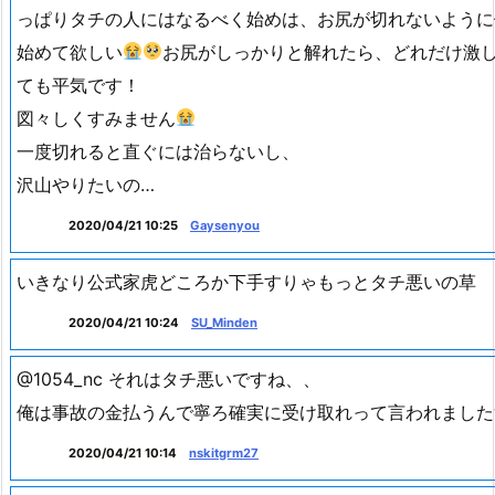
して寄稿した自民杉田議員に対し泣きの演技でアンミカ 「
のに勢いだけあってタチ悪い。日本は世界の恥です」安倍総
し「国民の多…
2020/04/21 10:32
tom_tom19
RT @btm_ggg: ウケだし、掘られてる回数は少なくは無い
っぱりタチの人にはなるべく始めは、お尻が切れないように
始めて欲しい
お尻がしっかりと解れたら、どれだけ激
ても平気です！
図々しくすみません
一度切れると直ぐには治らないし、
沢山やりたいの…
2020/04/21 10:25
Gaysenyou
いきなり公式家虎どころか下手すりゃもっとタチ悪いの草