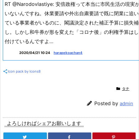
2020/04/21 10:24
SU_Minden
@1054_nc それはタチ悪いですね、、
俺は事故の金払うんで寧ろ確実に受け取れって言われました
2020/04/21 10:14
nskitgrm27
RT @Narodovlastiye: 安倍政権って本当に市民生活の現
いないんですね。休業要請や外出自粛要請で既に閉業に追い
ている事業者がいるのに、閣議決定された補正予算に損失補
し。しかし和牛券が形を変えた「コロナ後」の利権予算はし
付けているんですよ…
2020/04/21 10:24
harapekoachan4
Icon pack by Icons8