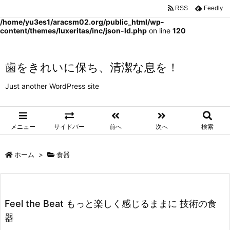
RSS
Feedly
Warning
: Trying to access array offset on false in
/home/yu3es1/aracsm02.org/public_html/wp-
content/themes/luxeritas/inc/json-ld.php
on line
120
歯をきれいに保ち、清潔な息を！
Just another WordPress site
メニュー
サイドバー
前へ
次へ
検索
ホーム
>
食器
Feel the Beat もっと楽しく感じるままに 技術の食
器