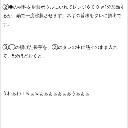
②●の材料を耐熱ボウルにいれてレンジ６００ｗ1分加熱す
るか、鍋で一度沸騰させます。ネギの旨味をタレに抽出で
す。
③①の揚げた長芋を、②のタレの中に熱々のまま入れ
て、5分ほどおくと、
うわぁわｌｗぁｗぁぁぁぁぁぁぁうぁぁぁ