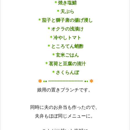
＊
焼き塩鯖
＊
天ぷら
＊
茄子と獅子唐の揚げ浸し
＊
オクラの浅漬け
＊
冷やしトマト
＊
ところてん蛸酢
＊
玄米ごはん
＊
茗荷と豆腐の清汁
＊
さくらんぼ
✼
•
• ┈┈┈┈┈┈┈┈┈┈┈┈ •
•
✼
娘用の置きブランチです。
同時に夫のお弁当も作ったので、
夫弁もほぼ同じメニューに。