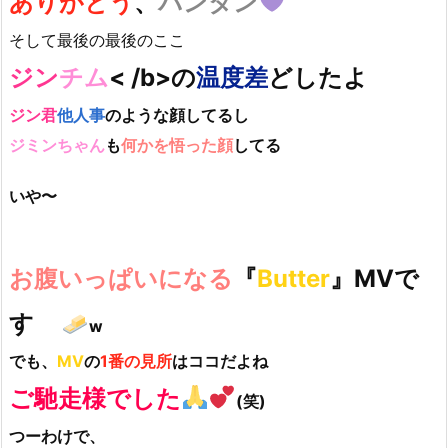
ありがとう
、
バンタン
そして最後の最後のここ
ジン
チム
< /b>
の
温度差
どしたよ
ジン君
他人事
のような顔してるし
ジミンちゃん
も
何かを悟った顔
してる
いや〜
お腹いっぱいになる
『
Butter
』MVで
す
w
でも、
MV
の
1番の見所
はココだよね
ご馳走様でした
(笑)
つーわけで、