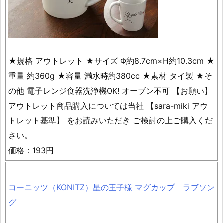
★規格 アウトレット ★サイズ Φ約8.7cm×H約10.3cm ★
重量 約360g ★容量 満水時約380cc ★素材 タイ製 ★そ
の他 電子レンジ食器洗浄機OK! オーブン不可 【お願い】
アウトレット商品購入については当社 【sara-miki アウ
トレット基準】 をお読みいただき ご検討の上ご購入くだ
さい。
価格：193円
コーニッツ（KONITZ）星の王子様 マグカップ ラブソン
グ