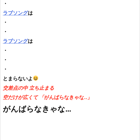
・
ラブソング
は
・
・
ラブソング
は
・
・
・
とまらないよ
交差点の中 立ち止まる
空だけが広くて 「
がんばらなきゃな..」
がんばらなきゃな…