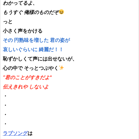
わかってるよ、
もうすぐ 俺様のものだぞ
っと
小さく声をかける
その 円熟味を増した 君の姿が
哀しいぐらいに 綺麗だ！！
恥ずかしくて声には出せないが、
心の中で そっとつぶやく
“君のことがすきだよ"
伝えきれや しないよ
・
・
・
・
ラブソング
は