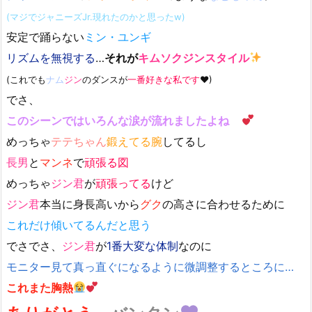
(マジでジャニーズJr.現れたのかと思ったw)
安定で踊らない
ミン・ユンギ
リズムを無視する
…
それが
キムソクジンスタイル
(これでも
ナム
ジン
のダンスが
一番好きな私です
♥)
でさ、
このシーンではいろんな涙が流れましたよね
めっちゃ
テテちゃん
鍛えてる腕
してるし
長男
と
マンネ
で
頑張る図
めっちゃ
ジン君
が
頑張ってる
けど
ジン君
本当に身長高いから
グク
の高さに合わせるために
これだけ傾いてるんだと思う
でさでさ、
ジン君
が
1番大変な体制
なのに
モニター見て真っ直ぐになるように微調整するところに…
これまた胸熱