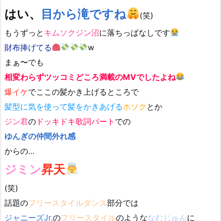
はい、
目から滝ですね
(笑)
もうずっと
キムソクジン沼
に落ちっぱなしです
財布捧げてる
w
まぁ〜でも
相変わらずツッコミどころ満載のMVでしたよね
爆イケ
でここの髪かき上げるところで
髪型に気を使って髪をかきあげる
ホソク
とか
ジン君
の
ドッキドキ歌詞パート
での
ゆんぎの仲間外れ感
からの…
ジミン
昇天
(笑)
話題の
フリースタイルダンス
部分では
ジャニーズJr.
の
フリースタイル
のような
なむじゅん
に