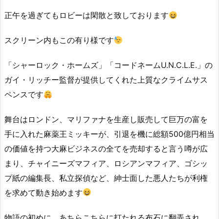
正午を過ぎてもロビーは閑散と致しております
スクリーン内もこの有り様です
「シャーロック・ホームズ」「コードネームU.N.C.L.E.」の
ガイ・リッチー監督が提供してくれた上質なクライムサス
ペンスです
舞台はロンドン、マリファナを生産し販売して巨万の富を
手に入れた麻薬王ミッキーが、引退を機に総額500億円相当
の価値を持つ大麻ビジネスの全てを売却すると言う噂が広
まり、チャイニーズマフィア、ロシアンマフィア、ゴシッ
プ紙の編集長、私立探偵など、紳士面した悪人たちが利権
を求めて動き始めます
物語の初めに、あちらこちらに打たれる布石に翻弄され、