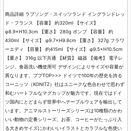
商品詳細 ラブソング・スイッツランド イングランドレッ
ド・フランス 【容量】 約320ml 【サイズ】
φ8.9×H10.3cm 【重さ】 280g ボンブ 【容量】 約
430ml 【サイズ】 φ9.7×H9.8cm 【重さ】 327g フラワ
ーエディ 【容量】 約415ml 【サイズ】 φ9.5×H10.5cm
【重さ】 316g 以下共通 【材質】 磁器 【備考】 電子レ
ンジ、食器洗い機使用可 デザインによりサイズや容量が
異なります。ププTOP>>> ドイツで100年の歴史を誇る
コーニッツ（KONITZ）社はユニークな色合わせで思わず
和むハートフルなマグカップが魅力です。現在ではドイ
ツ国内にとどまらず世界中へテーブルウェアを輸出して
います。アニマルストーリーズシリーズは10種類のかわ
いい動物の定番シリーズ。お茶、コーヒーがたっぷり入
る大きめサイズにかわいいイラストとカラフルな色使い